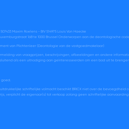
 507433 Maxim Roelens - BIV 514975 Louis Van Haecke
) Luxemburgstraat 16B te 1000 Brussel Onderworpen aan de deontologische code
ment van Plichtenleer (Deontologie van de vastgoedmakelaar)
ermelding van vraagprijzen, beschrijvingen, afbeeldingen en andere informati
 uitsluitend als een uitnodiging aan geïnteresseerden om een bod uit te breng
n goed.
tdrukkelijke schriftelijke volmacht beschikt BRICX niet over de bevoegdheid 
s, verplicht de eigenaar(s) tot verkoop zolang geen schriftelijke aanvaarding