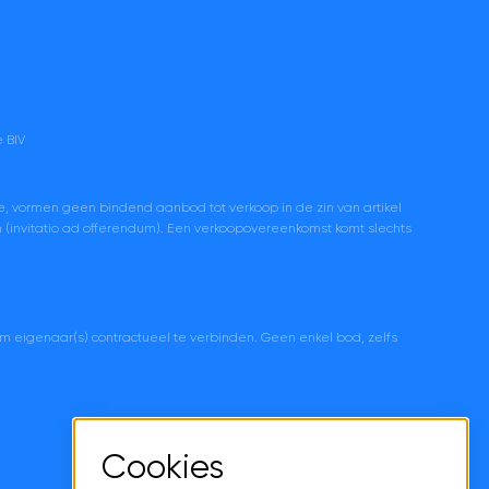
 BIV
e, vormen geen bindend aanbod tot verkoop in de zin van artikel
en (invitatio ad offerendum). Een verkoopovereenkomst komt slechts
om eigenaar(s) contractueel te verbinden. Geen enkel bod, zelfs
Cookies