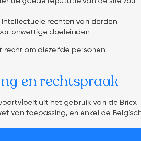
er de goede reputatie van de site zou
 intellectuele rechten van derden
oor onwettige doeleinden
 recht om diezelfde personen
ing en rechtspraak
voortvloeit uit het gebruik van de Bricx
wet van toepassing, en enkel de Belgisc