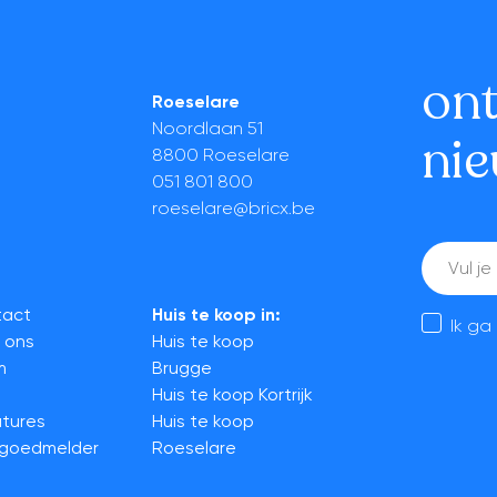
on
Roeselare
Noordlaan 51
nie
8800 Roeselare
051 801 800
roeselare@bricx.be
E-
mail
tact
Huis te koop in:
Ik g
 ons
Huis te koop
m
Brugge
Huis te koop Kortrijk
tures
Huis te koop
tgoedmelder
Roeselare