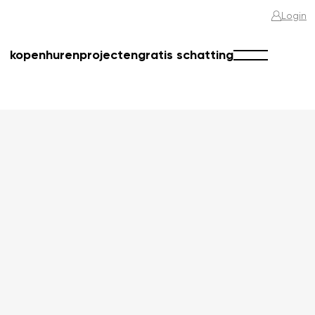
Login
kopen
huren
projecten
gratis schatting