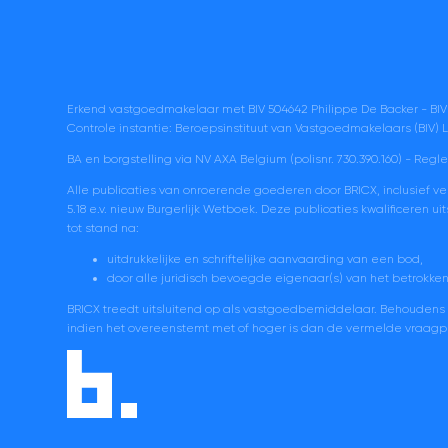
Erkend vastgoedmakelaar met BIV 504642 Philippe De Backer - BIV
Controle instantie: Beroepsinstituut van Vastgoedmakelaars (BIV
BA en borgstelling via NV AXA Belgium (polisnr. 730.390.160) -
Regle
Alle publicaties van onroerende goederen door BRICX, inclusief v
5.18 e.v. nieuw Burgerlijk Wetboek. Deze publicaties kwalificeren
tot stand na:
uitdrukkelijke en schriftelijke aanvaarding van een bod,
door alle juridisch bevoegde eigenaar(s) van het betrokke
BRICX treedt uitsluitend op als vastgoedbemiddelaar. Behoudens ui
indien het overeenstemt met of hoger is dan de vermelde vraagprij