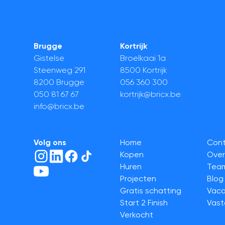
Brugge
Kortrijk
Gistelse
Broelkaai 1a
Steenweg 291
8500 Kortrijk
8200 Brugge
056 360 300
050 81 67 67
kortrijk@bricx.be
info@bricx.be
Volg ons
Home
Con
Kopen
Over
Huren
Tea
Projecten
Blog
Gratis schatting
Vaca
Start 2 Finish
Vas
Verkocht