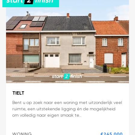
Garage
en
Berging
TIELT
Verrassend
Bent u op zoek naar een woning met uitzonderlijk veel
ruimte, een uitstekende ligging én de mogelijkheid
ruime
om volledig naar eigen smaak te…
gezinswoning
met
212
WONING
€245.000