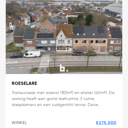
uitweg
in
Sint-
Eloois-
Winkel!
ROESELARE
Handelshuis
Traiteurzaak met woonst (183m²) en atelier (40m²). De
woning heeft een grote leefruimte, 3 ruime
met
slaapkamers en een zuidgericht terras. Deze…
grote
woonst
en
WINKEL
€275.000
atelier