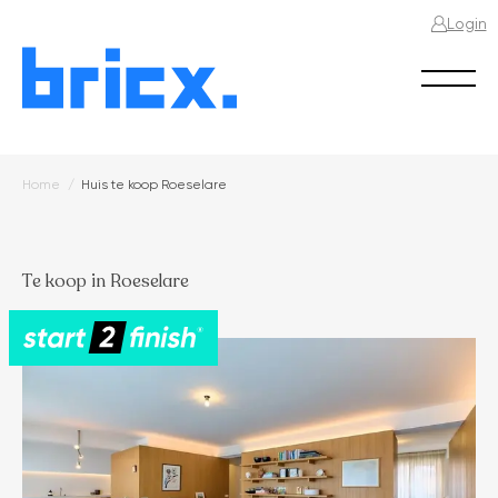
Login
Home
Huis te koop Roeselare
Huis
Kruimelpad
te
koop
Te koop in Roeselare
Roeselare