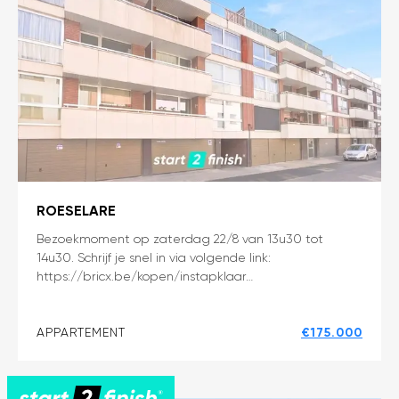
ROESELARE
Instapklaar
Bezoekmoment op zaterdag 22/8 van 13u30 tot
14u30. Schrijf je snel in via volgende link:
investeringsappartement
https://bricx.be/kopen/instapklaar…
met
onmiddellijk
rendement
APPARTEMENT
€175.000
van
5%!
+