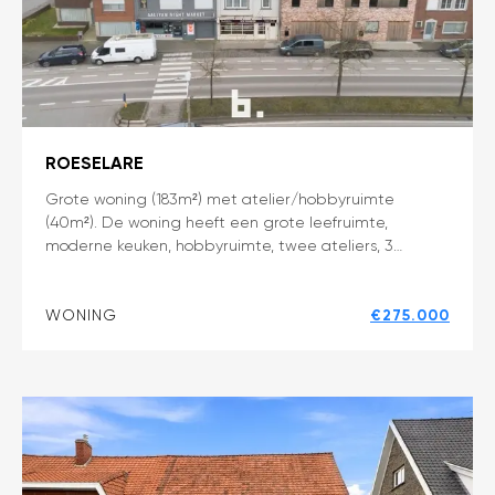
ROESELARE
Grote
Grote woning (183m²) met atelier/hobbyruimte
(40m²). De woning heeft een grote leefruimte,
woonst
moderne keuken, hobbyruimte, twee ateliers, 3…
met
atelier
WONING
€275.000