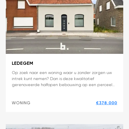
LEDEGEM
Instapklare
Op zoek naar een woning waar u zonder zorgen uw
intrek kunt nemen? Dan is deze kwalitatief
halfopen
gerenoveerde halfopen bebouwing op een perceel…
bebouwing
met
3
WONING
€378.000
slaapkamers,
prachtige
tuin
én