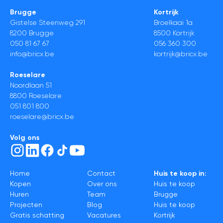
koop
Brugge
Kortrijk
in
Gistelse Steenweg 291
Broelkaai 1a
Roeselare
8200 Brugge
8500 Kortrijk
–
050 81 67 67
056 360 300
info@bricx.be
kortrijk@bricx.be
Halfopen
bebouwing
Roeselare
Noordlaan 51
8800 Roeselare
051 801 800
roeselare@bricx.be
Volg ons
Home
Contact
Huis te koop in:
Kopen
Over ons
Huis te koop
Huren
Team
Brugge
Projecten
Blog
Huis te koop
Gratis schatting
Vacatures
Kortrijk