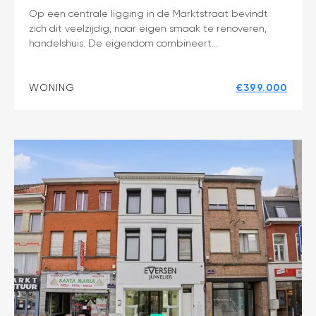
Handelshuis
Op een centrale ligging in de Marktstraat bevindt
zich dit veelzijdig, naar eigen smaak te renoveren,
met
handelshuis. De eigendom combineert…
woonst
en
tuin
WONING
€399.000
op
toplocatie
in
centrum