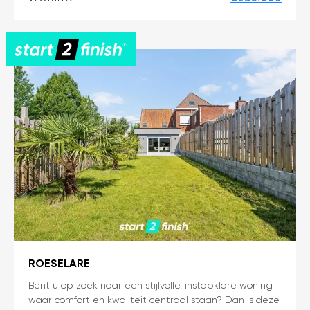
m²
bewoonbare
oppervlakte
op
toplocatie
in
Tielt
ROESELARE
Instapklare,
Bent u op zoek naar een stijlvolle, instapklare woning
waar comfort en kwaliteit centraal staan? Dan is deze
volledig