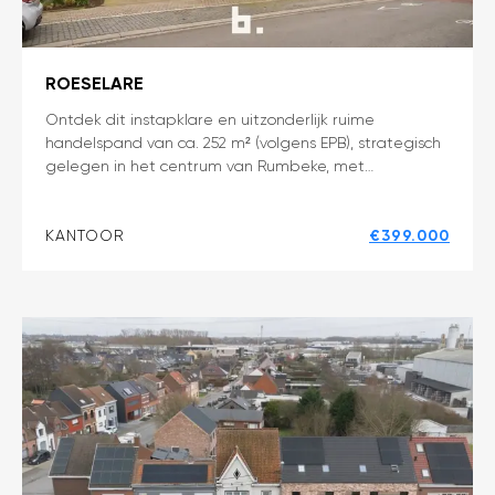
ROESELARE
Instapklaar
Ontdek dit instapklare en uitzonderlijk ruime
handelspand van ca. 252 m² (volgens EPB), strategisch
en
gelegen in het centrum van Rumbeke, met…
lichtrijk
handelspand
van
KANTOOR
€399.000
ca.
252
m²
op
strategische
topligging
in
Rumbeke