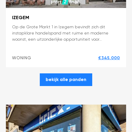
IZEGEM
Unieke
Op de Grote Markt 1 in Izegem bevindt zich dit
instapklare handelspand met ruime en moderne
kans
woonst, een uitzonderlijke opportuniteit voor…
op
toplocatie
in
WONING
€345.000
Izegem
bekijk alle panden