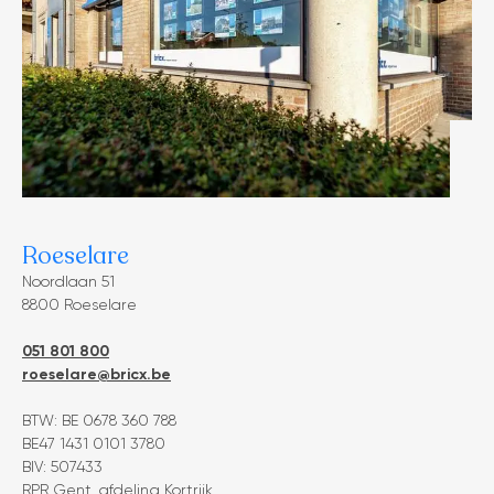
Roeselare
Noordlaan 51
8800 Roeselare
051 801 800
roeselare@bricx.be
BTW: BE 0678 360 788
BE47 1431 0101 3780
BIV: 507433
RPR Gent, afdeling Kortrijk