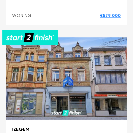
WONING
€579.000
IZEGEM