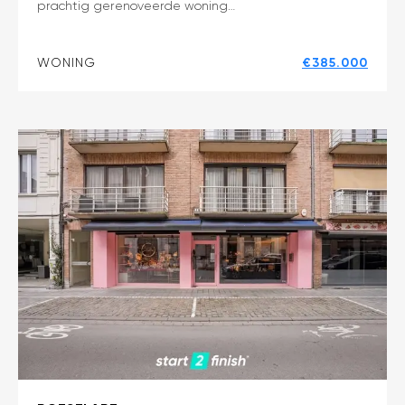
prachtig gerenoveerde woning…
gerenoveerde
woning
met
WONING
€385.000
zonnige
tuin
in
Roeselare