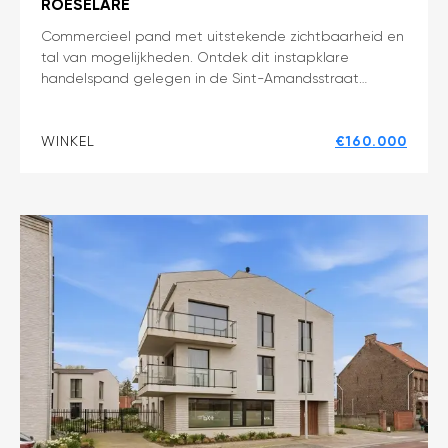
ROESELARE
Instapklaar
Commercieel pand met uitstekende zichtbaarheid en
tal van mogelijkheden. Ontdek dit instapklare
handelspand
handelspand gelegen in de Sint-Amandsstraat…
op
topligging
WINKEL
€160.000