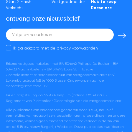
Start 2 Finish
Vastgoedmelder
Huis te koop
Verkocht
Roeselare
ontvang onze nieuwsbrief
E-
mail
Ik ga akkoord met de
privacy voorwaarden
Erkend vastgoedmakelaar met BIV 504642 Philippe De Backer - BIV
507433 Maxim Roelens - BIV 514975 Louis Van Haecke
Controle instantie: Beroepsinstituut van Vastgoedmakelaars (BIV)
Luxemburgstraat 16B te 1000 Brussel Onderworpen aan de
deontologische code BIV
BA en borgstelling via NV AXA Belgium (polisnr. 730.390.160) -
Reglement van Plichtenleer (Deontologie van de vastgoedmakelaar)
Alle publicaties van onroerende goederen door BRICX, inclusief
vermelding van vraagprijzen, beschrijvingen, afbeeldingen en andere
informatie, vormen geen bindend aanbod tot verkoop in de zin van
artikel 5.18 e.v. nieuw Burgerlijk Wetboek. Deze publicaties kwalificeren