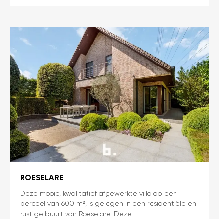
ROESELARE
Ruime,
Deze mooie, kwalitatief afgewerkte villa op een
perceel van 600 m², is gelegen in een residentiële en
instapklare
rustige buurt van Roeselare. Deze…
villa