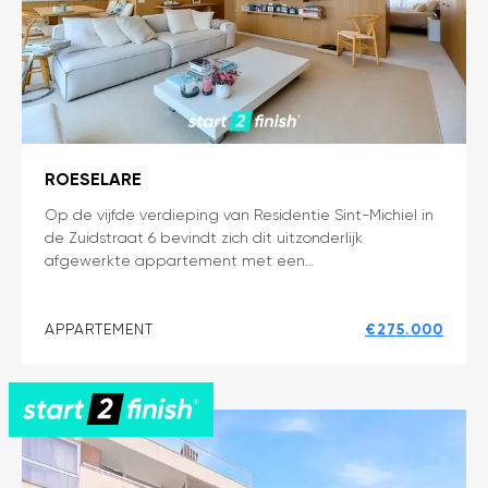
ROESELARE
Exclusief
Op de vijfde verdieping van Residentie Sint-Michiel in
de Zuidstraat 6 bevindt zich dit uitzonderlijk
designappartement
afgewerkte appartement met een…
met
panoramisch
stadszicht
APPARTEMENT
€275.000