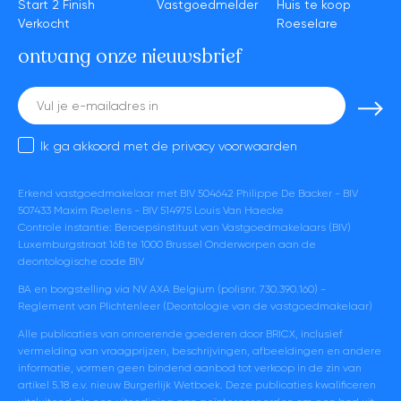
Start 2 Finish
Vastgoedmelder
Huis te koop
Verkocht
Roeselare
ontvang onze nieuwsbrief
E-
mail
Ik ga akkoord met de
privacy voorwaarden
Erkend vastgoedmakelaar met BIV 504642 Philippe De Backer - BIV
507433 Maxim Roelens - BIV 514975 Louis Van Haecke
Controle instantie: Beroepsinstituut van Vastgoedmakelaars (BIV)
Luxemburgstraat 16B te 1000 Brussel Onderworpen aan de
deontologische code BIV
BA en borgstelling via NV AXA Belgium (polisnr. 730.390.160) -
Reglement van Plichtenleer (Deontologie van de vastgoedmakelaar)
Alle publicaties van onroerende goederen door BRICX, inclusief
vermelding van vraagprijzen, beschrijvingen, afbeeldingen en andere
informatie, vormen geen bindend aanbod tot verkoop in de zin van
artikel 5.18 e.v. nieuw Burgerlijk Wetboek. Deze publicaties kwalificeren