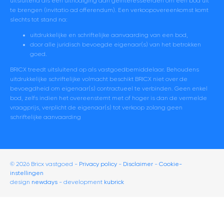
uitsluitend als een uitnodiging aan geïnteresseerden om een bod uit
te brengen (invitatio ad offerendum). Een verkoopovereenkomst komt
slechts tot stand na:
uitdrukkelijke en schriftelijke aanvaarding van een bod,
door alle juridisch bevoegde eigenaar(s) van het betrokken
goed.
BRICX treedt uitsluitend op als vastgoedbemiddelaar. Behoudens
uitdrukkelijke schriftelijke volmacht beschikt BRICX niet over de
bevoegdheid om eigenaar(s) contractueel te verbinden. Geen enkel
bod, zelfs indien het overeenstemt met of hoger is dan de vermelde
vraagprijs, verplicht de eigenaar(s) tot verkoop zolang geen
schriftelijke aanvaarding
© 2026 Bricx vastgoed
Privacy policy
Disclaimer
-
Cookie-
instellingen
design
newdays
- development
kubrick