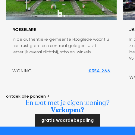
ROESELARE
JA
In de authentieke gemeente Hooglede woont u
In
Energiezuinige,
O
hier rustig en toch centraal gelegen. U zit
zi
kwaliteitsvolle
b
letterlijk overal dichtbij, scholen, winkels…
be
nieuwbouw
ui
95
woning
a
e
WONING
€354.266
ha
W
ge
ontdek alle panden
+
En wat met je eigen woning?
Verkopen?
gratis waardebepaling