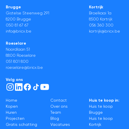
Brugge
Kortrijk
Gistelse Steenweg 291
Broelkaai 1a
8200 Brugge
8500 Kortrijk
050 81 67 67
056 360 300
info@bricx.be
kortrijk@bricx.be
Roeselare
Noordlaan 51
8800 Roeselare
051 801 800
roeselare@bricx.be
Volg ons
Home
Contact
Huis te koop in:
Kopen
Over ons
Huis te koop
Huren
Team
Brugge
Projecten
Blog
Huis te koop
Gratis schatting
Vacatures
Kortrijk