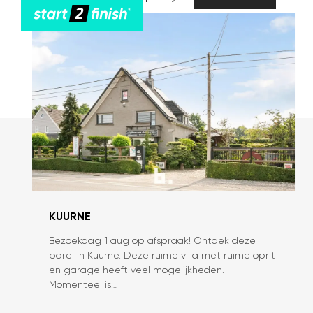
KUURNE
Bezoekdag 1 aug op afspraak! Ontdek deze
Riante
parel in Kuurne. Deze ruime villa met ruime oprit
open
en garage heeft veel mogelijkheden.
woning
Momenteel is…
op