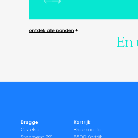
ontdek alle panden
+
En 
Brugge
Kortrijk
Gistelse
Broelkaai 1a
Steenweg 291
8500 Kortrijk