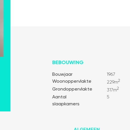
BEBOUWING
Bouwjaar
1967
Woonoppervlakte
2
229m
Grondoppervlakte
2
317m
Aantal
5
slaapkamers
Algemeen