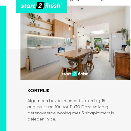
KORTRIJK
Algemeen bezoekmoment zaterdag 15
Volledig
augustus van 10u tot 11u30 Deze volledig
gerenoveerde
gerenoveerde woning met 3 slaapkamers is
woning
gelegen in de…
te