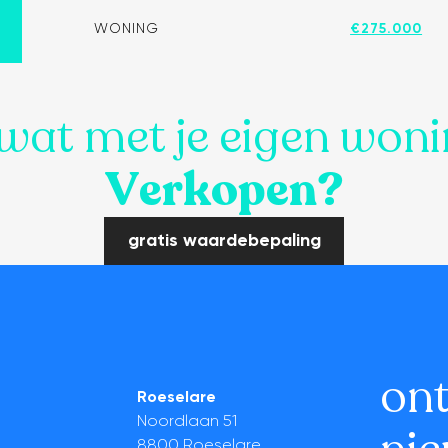
Kortrijk!
WONING
€275.000
wat met je eigen won
Verkopen?
gratis waardebepaling
on
Roeselare
Noordlaan 51
8800 Roeselare