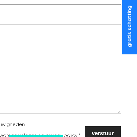
gratis schatting
ieuwigheden
 worden volgens de
privacy policy