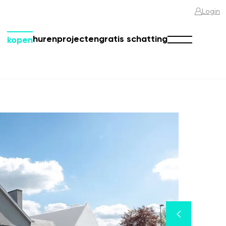
Login
huren
projecten
gratis schatting
kopen