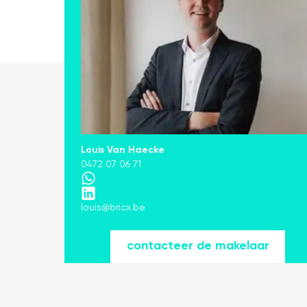
Louis Van Haecke
0472 07 06 71
louis@bricx.be
contacteer de makelaar