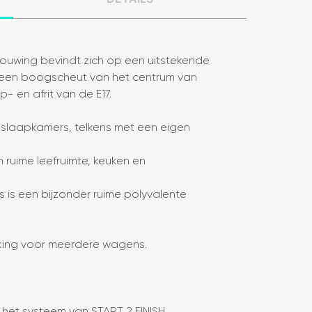
ouwing bevindt zich op een uitstekende
p een boogscheut van het centrum van
p- en afrit van de E17.
 slaapkamers, telkens met een eigen
 ruime leefruimte, keuken en
 is een bijzonder ruime polyvalente
rking voor meerdere wagens.
het systeem van START 2 FINISH.