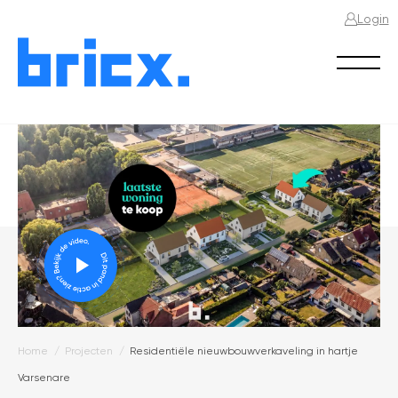
Login
Home
Projecten
Residentiële nieuwbouwverkaveling in hartje
Kruimelpad
Varsenare