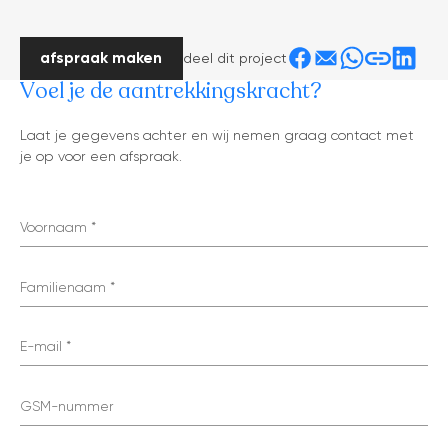
afspraak maken
deel dit project
Voel je de aantrekkingskracht?
tonen op kaart
Laat je gegevens achter en wij nemen graag contact met
je op voor een afspraak.
Voornaam
Familienaam
E-mail
GSM-nummer