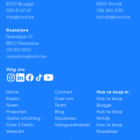
8200 Brugge
8500 Kortrijk
050 81 67 67
056 360 300
info@bricx.be
kortrijk@bricx.be
Roeselare
Noordlaan 51
8800 Roeselare
051 801 800
roeselare@bricx.be
Volg ons
Home
Contact
Huis te koop in:
Kopen
Over ons
Huis te koop
Huren
Team
Brugge
Projecten
Blog
Huis te koop
Gratis schatting
Vacatures
Kortrijk
Start 2 Finish
Vastgoedmelder
Huis te koop
Verkocht
Roeselare