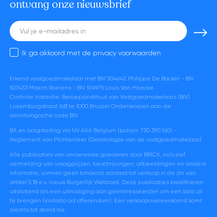
ontvang onze nieuwsbrief
E-
mail
Ik ga akkoord met de
privacy voorwaarden
Erkend vastgoedmakelaar met BIV 504642 Philippe De Backer - BIV
507433 Maxim Roelens - BIV 514975 Louis Van Haecke
Controle instantie: Beroepsinstituut van Vastgoedmakelaars (BIV)
Luxemburgstraat 16B te 1000 Brussel Onderworpen aan de
deontologische code BIV
BA en borgstelling via NV AXA Belgium (polisnr. 730.390.160) -
Reglement van Plichtenleer (Deontologie van de vastgoedmakelaar)
Alle publicaties van onroerende goederen door BRICX, inclusief
vermelding van vraagprijzen, beschrijvingen, afbeeldingen en andere
informatie, vormen geen bindend aanbod tot verkoop in de zin van
artikel 5.18 e.v. nieuw Burgerlijk Wetboek. Deze publicaties kwalificeren
uitsluitend als een uitnodiging aan geïnteresseerden om een bod uit
te brengen (invitatio ad offerendum). Een verkoopovereenkomst komt
slechts tot stand na: