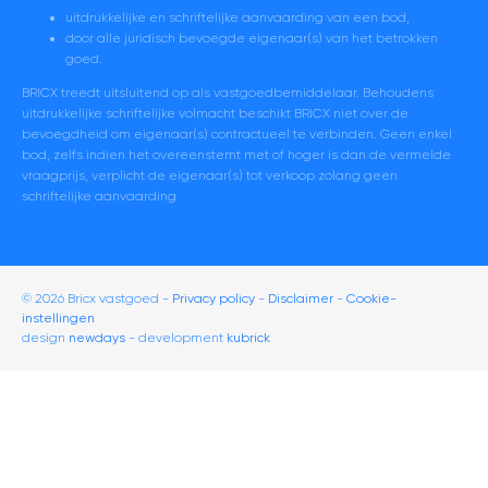
uitdrukkelijke en schriftelijke aanvaarding van een bod,
door alle juridisch bevoegde eigenaar(s) van het betrokken
goed.
BRICX treedt uitsluitend op als vastgoedbemiddelaar. Behoudens
uitdrukkelijke schriftelijke volmacht beschikt BRICX niet over de
bevoegdheid om eigenaar(s) contractueel te verbinden. Geen enkel
bod, zelfs indien het overeenstemt met of hoger is dan de vermelde
vraagprijs, verplicht de eigenaar(s) tot verkoop zolang geen
schriftelijke aanvaarding
© 2026 Bricx vastgoed
Privacy policy
Disclaimer
-
Cookie-
instellingen
design
newdays
- development
kubrick