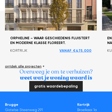
ORPHELINE – WAAR GESCHIEDENIS FLUISTERT
EN
EN MODERNE KLASSE FLOREERT.
NA
KORTRIJK
VANAF €475.000
KU
ontdek alle projecten
+
Overweeg je om te verhuizen?
weet wat je woning waard is
gratis waardebepaling
Brugge
Kortrijk
Gistelse Steenweg 291
Broelkaai 1a