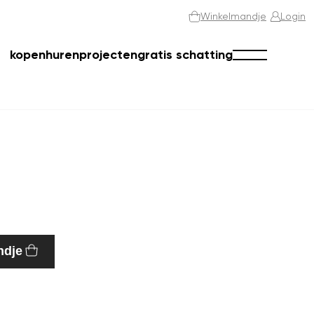
Winkelmandje
Login
kopen
huren
projecten
gratis schatting
ndje