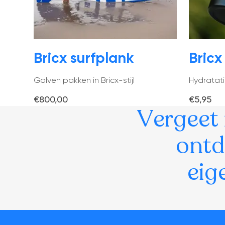
Bricx surfplank
Bricx
Golven pakken in Bricx-stijl
Hydratatie 
€800,00
€5,95
Vergeet 
ontd
eig