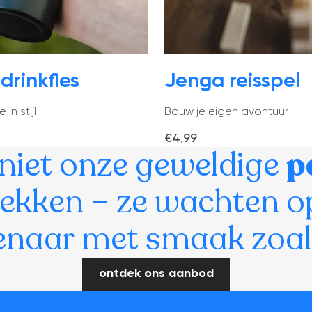
 drinkfles
Jenga reisspel
in stijl
Bouw je eigen avontuur
€4,99
niet onze geweldige
p
ekken – ze wachten o
enaar met smaak zoals 
ontdek ons aanbod