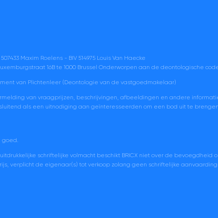
 507433 Maxim Roelens - BIV 514975 Louis Van Haecke
) Luxemburgstraat 16B te 1000 Brussel Onderworpen aan de deontologische code
ment van Plichtenleer (Deontologie van de vastgoedmakelaar)
ermelding van vraagprijzen, beschrijvingen, afbeeldingen en andere informati
 uitsluitend als een uitnodiging aan geïnteresseerden om een bod uit te breng
n goed.
tdrukkelijke schriftelijke volmacht beschikt BRICX niet over de bevoegdheid 
s, verplicht de eigenaar(s) tot verkoop zolang geen schriftelijke aanvaarding