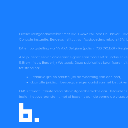
Erkend vastgoedmakelaar met BIV 504642 Philippe De Backer - BIV
Controle instantie: Beroepsinstituut van Vastgoedmakelaars (BIV
BA en borgstelling via NV AXA Belgium (polisnr. 730.390.160) -
Regle
Alle publicaties van onroerende goederen door BRICX, inclusief v
5.18 e.v. nieuw Burgerlijk Wetboek. Deze publicaties kwalificeren
tot stand na:
uitdrukkelijke en schriftelijke aanvaarding van een bod,
door alle juridisch bevoegde eigenaar(s) van het betrokke
BRICX treedt uitsluitend op als vastgoedbemiddelaar. Behoudens ui
indien het overeenstemt met of hoger is dan de vermelde vraagprij