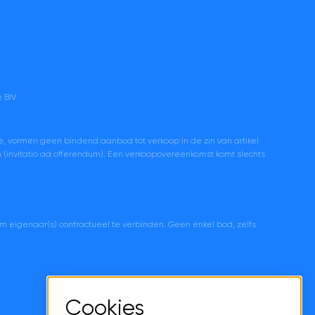
 BIV
e, vormen geen bindend aanbod tot verkoop in de zin van artikel
en (invitatio ad offerendum). Een verkoopovereenkomst komt slechts
om eigenaar(s) contractueel te verbinden. Geen enkel bod, zelfs
Cookies