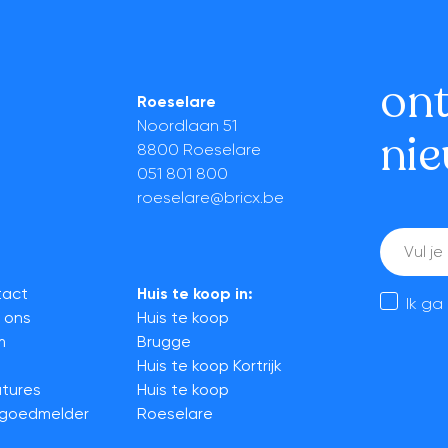
on
Roeselare
Noordlaan 51
nie
8800 Roeselare
051 801 800
roeselare@bricx.be
E-
mail
tact
Huis te koop in:
Ik g
 ons
Huis te koop
m
Brugge
Huis te koop Kortrijk
tures
Huis te koop
tgoedmelder
Roeselare