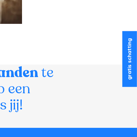
gratis schatting
anden
te
p een
jij!