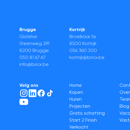
Brugge
Kortrijk
Gistelse
Broelkaai 1a
Steenweg 291
8500 Kortrijk
8200 Brugge
056 360 300
050 81 67 67
kortrijk@bricx.be
info@bricx.be
Volg ons
Home
Con
Kopen
Over
Huren
Tea
Projecten
Blog
Gratis schatting
Vaca
Start 2 Finish
Vas
Verkocht