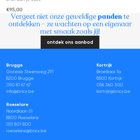
€95,00
Vergeet niet onze geweldige
panden
te
ontdekken – ze wachten op een eigenaar
met smaak zoals jij!
ontdek ons aanbod
Brugge
Kortrijk
Gistelse Steenweg 291
Broelkaai 1a
8200 Brugge
8500 Kortrijk
050 81 67 67
056 360 300
info@bricx.be
kortrijk@bricx.be
Roeselare
Noordlaan 51
8800 Roeselare
051 801 800
roeselare@bricx.be