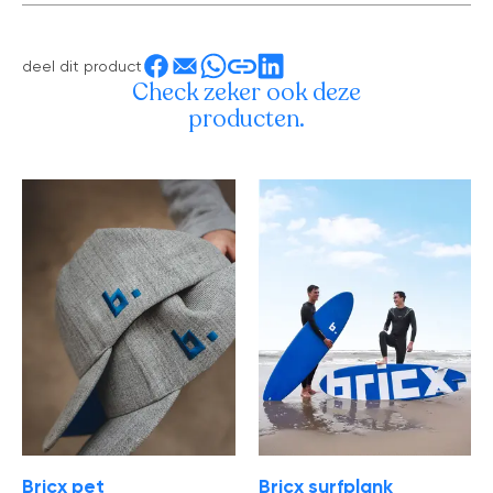
deel dit product
Check zeker ook deze
producten.
Bricx pet
Bricx surfplank