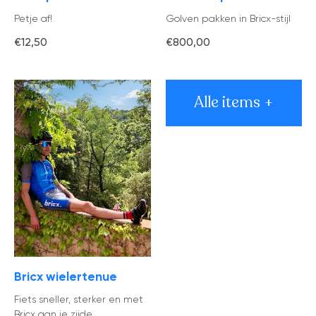
Petje af!
Golven pakken in Bricx-stijl
€12,50
€800,00
Alle items +
Bricx wielertenue
Fiets sneller, sterker en met
Bricx aan je zijde