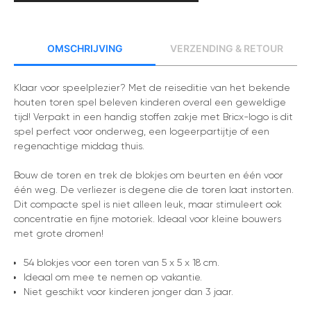
Omschrijving
Verzending & retour
Klaar voor speelplezier? Met de r
eiseditie van het bekende
houten toren spel
beleven kinderen overal een geweldige
tijd! Verpakt in een handig stoffen zakje met Bricx-logo is dit
spel perfect voor onderweg, een logeerpartijtje of een
regenachtige middag thuis.
Bouw de toren en trek de blokjes om beurten en één voor
één weg. De verliezer is degene die de toren laat instorten.
Dit compacte spel is niet alleen leuk, maar stimuleert ook
concentratie en fijne motoriek. Ideaal voor kleine bouwers
met grote dromen!
54 blokjes voor een toren van 5 x 5 x 18 cm.
Ideaal om mee te nemen op vakantie.
Niet geschikt voor kinderen jonger dan 3 jaar.