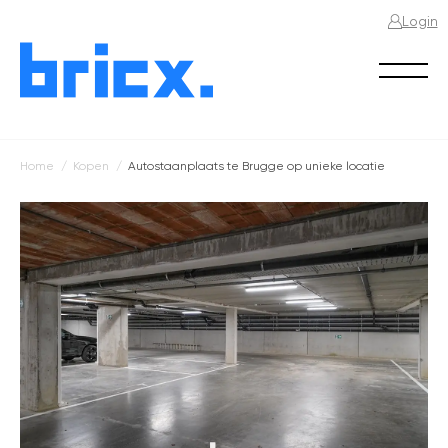
Login
Home
Kopen
Autostaanplaats te Brugge op unieke locatie
Kruimelpad