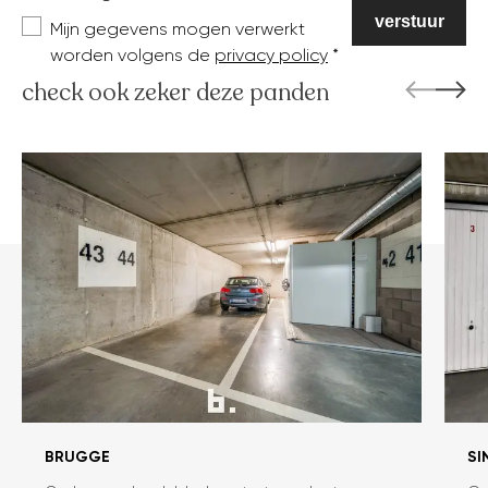
Mijn gegevens mogen verwerkt
worden volgens de
privacy policy
check ook zeker deze panden
BRUGGE
SI