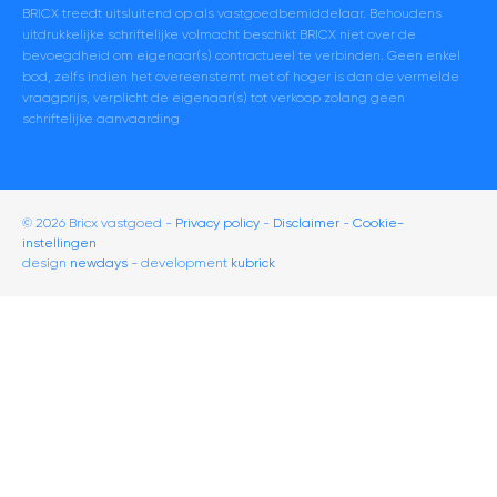
BRICX treedt uitsluitend op als vastgoedbemiddelaar. Behoudens
uitdrukkelijke schriftelijke volmacht beschikt BRICX niet over de
bevoegdheid om eigenaar(s) contractueel te verbinden. Geen enkel
bod, zelfs indien het overeenstemt met of hoger is dan de vermelde
vraagprijs, verplicht de eigenaar(s) tot verkoop zolang geen
schriftelijke aanvaarding
© 2026 Bricx vastgoed
Privacy policy
Disclaimer
-
Cookie-
instellingen
design
newdays
- development
kubrick