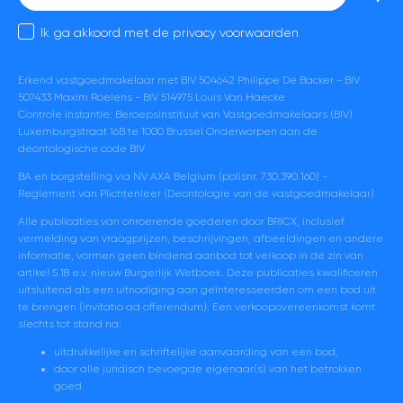
mail
Ik ga akkoord met de
privacy voorwaarden
Erkend vastgoedmakelaar met BIV 504642 Philippe De Backer - BIV
507433 Maxim Roelens - BIV 514975 Louis Van Haecke
Controle instantie: Beroepsinstituut van Vastgoedmakelaars (BIV)
Luxemburgstraat 16B te 1000 Brussel Onderworpen aan de
deontologische code BIV
BA en borgstelling via NV AXA Belgium (polisnr. 730.390.160) -
Reglement van Plichtenleer (Deontologie van de vastgoedmakelaar)
Alle publicaties van onroerende goederen door BRICX, inclusief
vermelding van vraagprijzen, beschrijvingen, afbeeldingen en andere
informatie, vormen geen bindend aanbod tot verkoop in de zin van
artikel 5.18 e.v. nieuw Burgerlijk Wetboek. Deze publicaties kwalificeren
uitsluitend als een uitnodiging aan geïnteresseerden om een bod uit
te brengen (invitatio ad offerendum). Een verkoopovereenkomst komt
slechts tot stand na:
uitdrukkelijke en schriftelijke aanvaarding van een bod,
door alle juridisch bevoegde eigenaar(s) van het betrokken
goed.