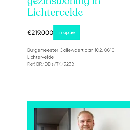
gezinswoning in
Lichtervelde
€219.000
in optie
Burgemeester Callewaertlaan 102, 8810
Lichtervelde
Ref. BR/DDs/TK/3238