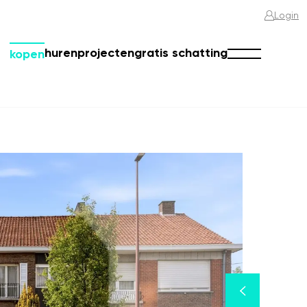
Login
huren
projecten
gratis schatting
kopen