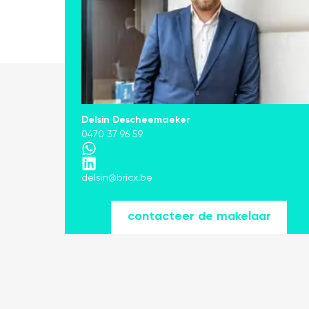
Delsin Descheemaeker
0470 37 96 59
delsin@bricx.be
contacteer de makelaar