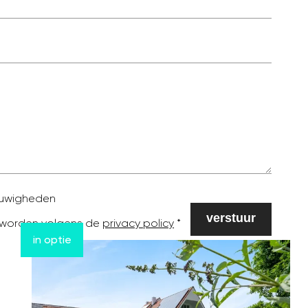
ieuwigheden
 worden volgens de
privacy policy
in optie