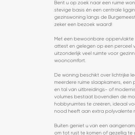
Bent u op zoek naar een ruime won
stevige basis én een centrale ligg
gezinswoning langs de Burgemeeste
zeker een bezoek waard!
Met een bewoonbare oppervlakte va
attest en gelegen op een perceel 
uitzonderlijk veel ruimte voor gezin
wooncomfort.
De woning beschikt over lichtrijke 
meerdere ruime slaapkamers, een 
en tal van uitbreidings- of moderni
volumes bestaat bovendien de mog
hobbyruimtes te creëren, ideaal voo
nood heeft aan extra polyvalente r
Buiten geniet u van een aangename,
om tot rust te komen of gezellig te 