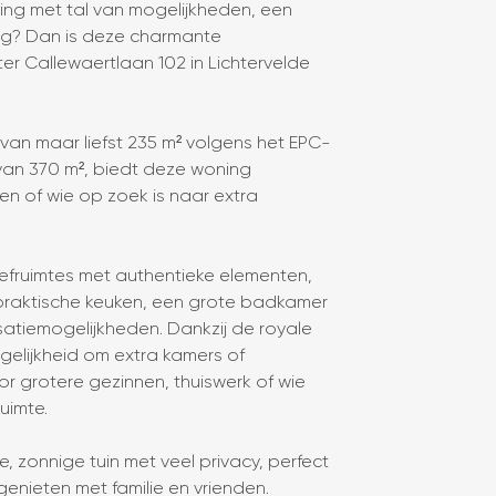
ing met tal van mogelijkheden, een
ing? Dan is deze charmante
r Callewaertlaan 102 in Lichtervelde
n maar liefst 235 m² volgens het EPC-
van 370 m², biedt deze woning
nen of wie op zoek is naar extra
leefruimtes met authentieke elementen,
praktische keuken, een grote badkamer
satiemogelijkheden. Dankzij de royale
elijkheid om extra kamers of
r grotere gezinnen, thuiswerk of wie
uimte.
 zonnige tuin met veel privacy, perfect
genieten met familie en vrienden.