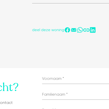
deel deze woning
tonen op kaart
Voornaam
cht?
Familienaam
contact