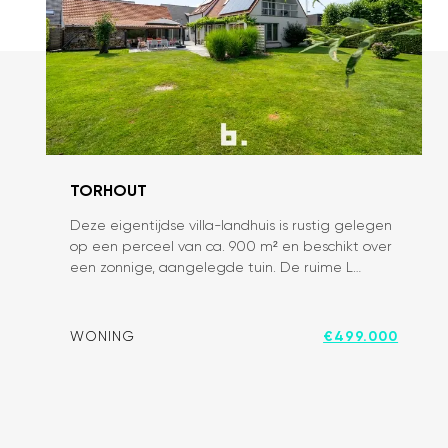
TORHOUT
Deze eigentijdse villa-landhuis is rustig gelegen
Knappe
op een perceel van ca. 900 m² en beschikt over
villa
een zonnige, aangelegde tuin. De ruime L…
met
praktijk
WONING
€499.000
in
doodlopende
straat