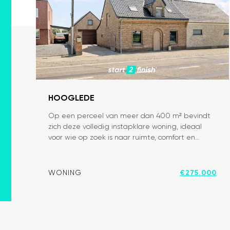
HOOGLEDE
Op een perceel van meer dan 400 m² bevindt
Volledig
zich deze volledig instapklare woning, ideaal
instapklare
voor wie op zoek is naar ruimte, comfort en…
woning
met
WONING
€275.000
ruime
loods/garage
en
zongerichte