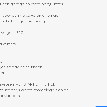
 een garage en extra bergruimtes.
n voor een vlotte verbinding naar
 en belangrijke invalswegen.
 volgens EPC
ra kamers
ig
gen smaak op te frissen
gen
systeem van START 2 FINISH. Elk
eze startprijs wordt voorgelegd aan de
 aanvaarden.