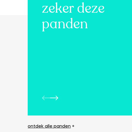
zeker deze
panden
ontdek alle panden
+