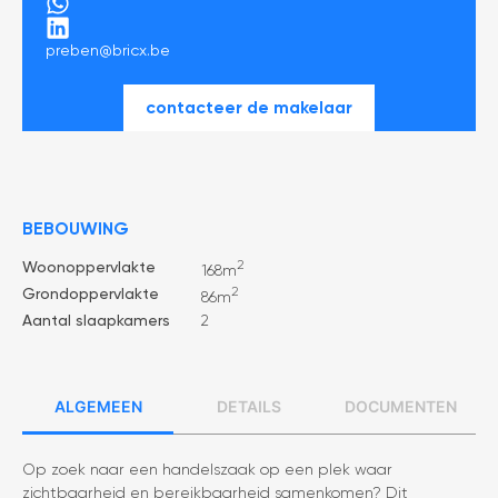
preben@bricx.be
contacteer de makelaar
BEBOUWING
2
Woonoppervlakte
168m
2
Grondoppervlakte
86m
Aantal slaapkamers
2
Algemeen
Details
Documenten
Op zoek naar een handelszaak op een plek waar
zichtbaarheid en bereikbaarheid samenkomen? Dit