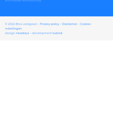
schriftelijke aanvaarding
© 2026 Bricx vastgoed
Privacy policy
Disclaimer
-
Cookie-
instellingen
design
newdays
- development
kubrick