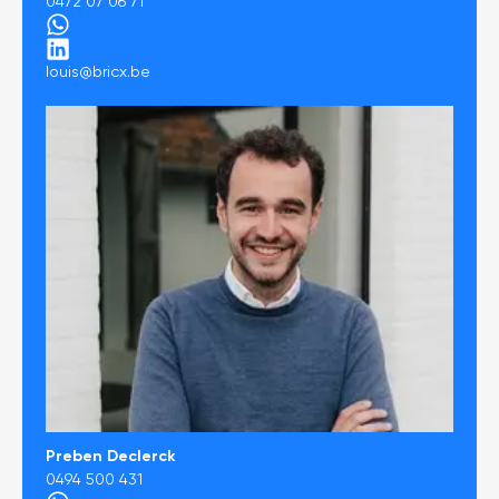
0472 07 06 71
louis@bricx.be
Preben Declerck
0494 500 431