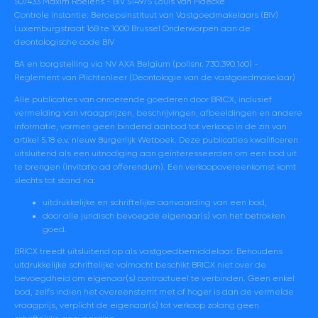
507433 Maxim Roelens - BIV 514975 Louis Van Haecke
Controle instantie: Beroepsinstituut van Vastgoedmakelaars (BIV)
Luxemburgstraat 16B te 1000 Brussel Onderworpen aan de
deontologische code BIV
BA en borgstelling via NV AXA Belgium (polisnr. 730.390.160) -
Reglement van Plichtenleer (Deontologie van de vastgoedmakelaar)
Alle publicaties van onroerende goederen door BRICX, inclusief
vermelding van vraagprijzen, beschrijvingen, afbeeldingen en andere
informatie, vormen geen bindend aanbod tot verkoop in de zin van
artikel 5.18 e.v. nieuw Burgerlijk Wetboek. Deze publicaties kwalificeren
uitsluitend als een uitnodiging aan geïnteresseerden om een bod uit
te brengen (invitatio ad offerendum). Een verkoopovereenkomst komt
slechts tot stand na:
uitdrukkelijke en schriftelijke aanvaarding van een bod,
door alle juridisch bevoegde eigenaar(s) van het betrokken
goed.
BRICX treedt uitsluitend op als vastgoedbemiddelaar. Behoudens
uitdrukkelijke schriftelijke volmacht beschikt BRICX niet over de
bevoegdheid om eigenaar(s) contractueel te verbinden. Geen enkel
bod, zelfs indien het overeenstemt met of hoger is dan de vermelde
vraagprijs, verplicht de eigenaar(s) tot verkoop zolang geen