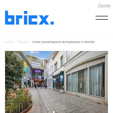
Login
Home
Kopen
Uniek handelspand op toplocatie in Kortrijk!
Kruimelpad