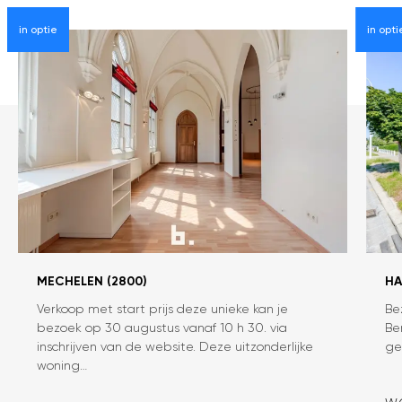
in optie
in opti
MECHELEN (2800)
HA
Verkoop met start prijs deze unieke kan je
Be
Kloosterwoning
Ha
bezoek op 30 augustus vanaf 10 h 30. via
Be
Patershof
ge
inschrijven van de website. Deze uitzonderlijke
ge
in
woning…
Ha
te