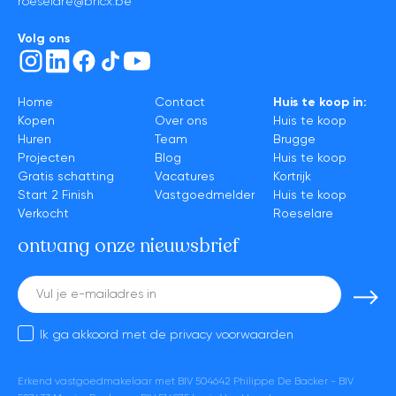
roeselare@bricx.be
Volg ons
Home
Contact
Huis te koop in:
Kopen
Over ons
Huis te koop
Huren
Team
Brugge
Projecten
Blog
Huis te koop
Gratis schatting
Vacatures
Kortrijk
Start 2 Finish
Vastgoedmelder
Huis te koop
Verkocht
Roeselare
ontvang onze nieuwsbrief
E-
mail
Ik ga akkoord met de
privacy voorwaarden
Erkend vastgoedmakelaar met BIV 504642 Philippe De Backer - BIV