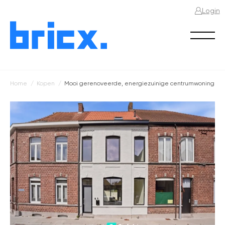
Login
Home
Kopen
Mooi gerenoveerde, energiezuinige centrumwoning
Kruimelpad