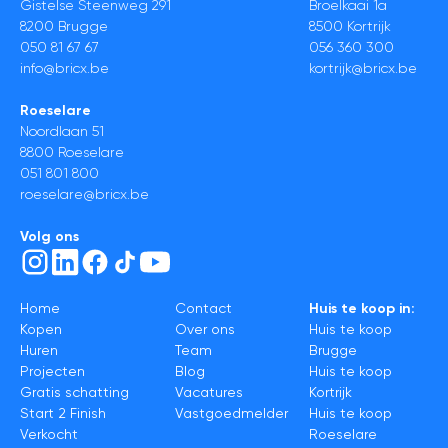
Gistelse Steenweg 291
Broelkaai 1a
8200 Brugge
8500 Kortrijk
050 81 67 67
056 360 300
info@bricx.be
kortrijk@bricx.be
Roeselare
Noordlaan 51
8800 Roeselare
051 801 800
roeselare@bricx.be
Volg ons
Home
Contact
Huis te koop in:
Kopen
Over ons
Huis te koop
Huren
Team
Brugge
Projecten
Blog
Huis te koop
Gratis schatting
Vacatures
Kortrijk
Start 2 Finish
Vastgoedmelder
Huis te koop
Verkocht
Roeselare