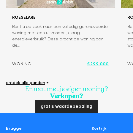
ROESELARE
RO
Bent u op zoek naar een volledig gerenoveerde
Be
Instapklare,
In
woning met een uitzonderlijk laag
wo
energiezuinige
vo
energieverbruik? Deze prachtige woning aan
st
woning
g
de…
wo
te
w
koop
m
in
zo
WONING
€299.000
W
Roeselare
tu
–
in
ontdek alle panden
+
Topligging
Ro
En wat met je eigen woning?
en
Verkopen?
uitstekende
investering!
gratis waardebepaling
Brugge
Kortrijk