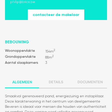
philip@bricx.be
contacteer de makelaar
BEBOUWING
2
Woonoppervlakte
154m
2
Grondoppervlakte
88m
Aantal slaapkamers
3
Algemeen
Details
Documenten
Smaakvol gerenoveerd pand, energiezuinig en instapklaar.
Deze karakterwoning in het centrum van deelgemeente
Beveren is ideaal voor mensen die houden van authenticiteit
en comfort. Deze woning werd volledig gerenoveerd,