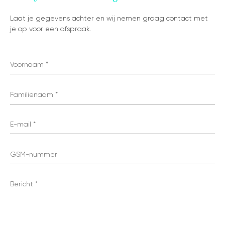
tonen op kaart
Laat je gegevens achter en wij nemen graag contact met
je op voor een afspraak.
Voornaam
Familienaam
E-mail
GSM-nummer
Bericht