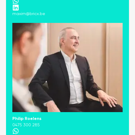
maxim@bricx.be
Philip Roelens
0475 300 285