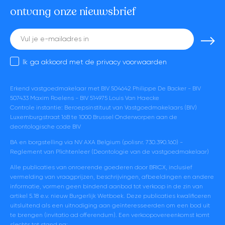
ontvang onze nieuwsbrief
E-
mail
Ik ga akkoord met de
privacy voorwaarden
Erkend vastgoedmakelaar met BIV 504642 Philippe De Backer - BIV
507433 Maxim Roelens - BIV 514975 Louis Van Haecke
Controle instantie: Beroepsinstituut van Vastgoedmakelaars (BIV)
Luxemburgstraat 16B te 1000 Brussel Onderworpen aan de
deontologische code BIV
BA en borgstelling via NV AXA Belgium (polisnr. 730.390.160) -
Reglement van Plichtenleer (Deontologie van de vastgoedmakelaar)
Alle publicaties van onroerende goederen door BRICX, inclusief
vermelding van vraagprijzen, beschrijvingen, afbeeldingen en andere
informatie, vormen geen bindend aanbod tot verkoop in de zin van
artikel 5.18 e.v. nieuw Burgerlijk Wetboek. Deze publicaties kwalificeren
uitsluitend als een uitnodiging aan geïnteresseerden om een bod uit
te brengen (invitatio ad offerendum). Een verkoopovereenkomst komt
slechts tot stand na: