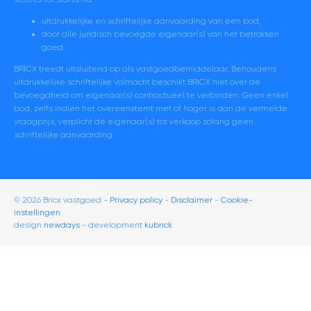
uitdrukkelijke en schriftelijke aanvaarding van een bod,
door alle juridisch bevoegde eigenaar(s) van het betrokken
goed.
BRICX treedt uitsluitend op als vastgoedbemiddelaar. Behoudens
uitdrukkelijke schriftelijke volmacht beschikt BRICX niet over de
bevoegdheid om eigenaar(s) contractueel te verbinden. Geen enkel
bod, zelfs indien het overeenstemt met of hoger is dan de vermelde
vraagprijs, verplicht de eigenaar(s) tot verkoop zolang geen
schriftelijke aanvaarding
© 2026 Bricx vastgoed
Privacy policy
Disclaimer
-
Cookie-
instellingen
design
newdays
- development
kubrick