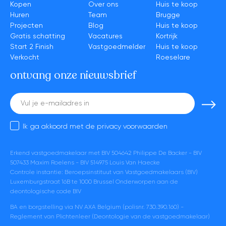
Kopen
Over ons
Huis te koop
Huren
Team
Brugge
Projecten
Blog
Huis te koop
Gratis schatting
Vacatures
Kortrijk
Start 2 Finish
Vastgoedmelder
Huis te koop
Verkocht
Roeselare
ontvang onze nieuwsbrief
E-
mail
Ik ga akkoord met de
privacy voorwaarden
Erkend vastgoedmakelaar met BIV 504642 Philippe De Backer - BIV
507433 Maxim Roelens - BIV 514975 Louis Van Haecke
Controle instantie: Beroepsinstituut van Vastgoedmakelaars (BIV)
Luxemburgstraat 16B te 1000 Brussel Onderworpen aan de
deontologische code BIV
BA en borgstelling via NV AXA Belgium (polisnr. 730.390.160) -
Reglement van Plichtenleer (Deontologie van de vastgoedmakelaar)