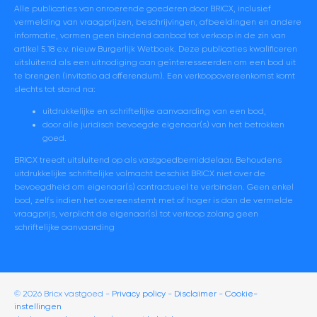
Alle publicaties van onroerende goederen door BRICX, inclusief
vermelding van vraagprijzen, beschrijvingen, afbeeldingen en andere
informatie, vormen geen bindend aanbod tot verkoop in de zin van
artikel 5.18 e.v. nieuw Burgerlijk Wetboek. Deze publicaties kwalificeren
uitsluitend als een uitnodiging aan geïnteresseerden om een bod uit
te brengen (invitatio ad offerendum). Een verkoopovereenkomst komt
slechts tot stand na:
uitdrukkelijke en schriftelijke aanvaarding van een bod,
door alle juridisch bevoegde eigenaar(s) van het betrokken
goed.
BRICX treedt uitsluitend op als vastgoedbemiddelaar. Behoudens
uitdrukkelijke schriftelijke volmacht beschikt BRICX niet over de
bevoegdheid om eigenaar(s) contractueel te verbinden. Geen enkel
bod, zelfs indien het overeenstemt met of hoger is dan de vermelde
vraagprijs, verplicht de eigenaar(s) tot verkoop zolang geen
schriftelijke aanvaarding
© 2026 Bricx vastgoed
Privacy policy
Disclaimer
-
Cookie-
instellingen