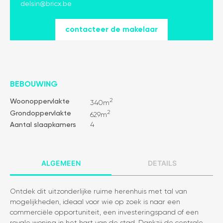
delsin@bricx.be
contacteer de makelaar
BEBOUWING
2
Woonoppervlakte
340m
2
Grondoppervlakte
629m
Aantal slaapkamers
4
Algemeen
Details
Ontdek dit uitzonderlijke ruime herenhuis met tal van
mogelijkheden, ideaal voor wie op zoek is naar een
commerciële opportuniteit, een investeringspand of een
royale woning in het hart van de stad. Dankzij de centrale