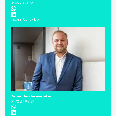
0496 90 71 79
maxim@bricx.be
Delsin Descheemaeker
0470 37 96 59