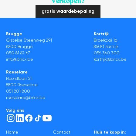
Verkopen?
gratis waardebepaling
Brugge
Kortrijk
Gistelse Steenweg 291
Broelkaai 1a
8200 Brugge
8500 Kortrijk
050 81 67 67
056 360 300
info@bricx.be
kortrijk@bricx.be
Roeselare
Noordlaan 51
8800 Roeselare
051 801 800
roeselare@bricx.be
Volg ons
Home
Contact
Huis te koop in: