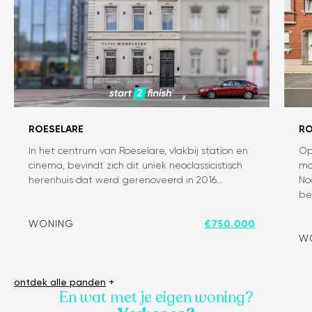
ROESELARE
RO
In het centrum van Roeselare, vlakbij station en
Op
Exclusief
W
cinema, bevindt zich dit uniek neoclassicistisch
mo
neoclassicistisch
m
herenhuis dat werd gerenoveerd in 2016…
No
herenhuis
ru
be
in
lo
hartje
o
WONING
€750.000
Roeselare
ce
W
lo
ontdek alle panden
+
En wat met je eigen woning?